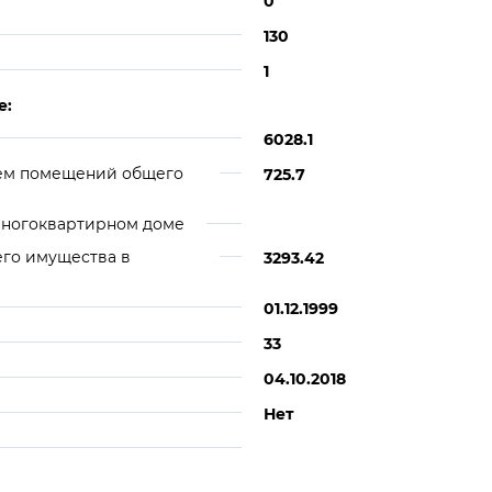
0
130
1
е:
6028.1
ем помещений общего
725.7
многоквартирном доме
его имущества в
3293.42
01.12.1999
33
04.10.2018
Нет