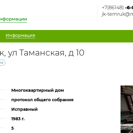
+7(86148)
-6-
jk-temruk@m
информации
Информация
 ул Таманская, д 10
ме
Многоквартирный дом
протокол общего собрания
Исправный
1983 г.
5