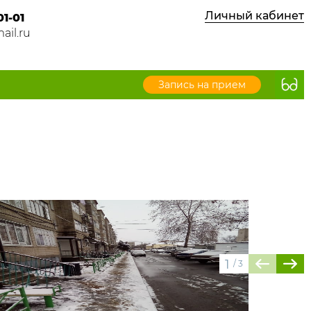
Личный кабинет
01-01
ail.ru
Запись на прием
1
/
3