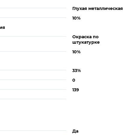
Глухая металлическая
10%
ия
Окраска по
штукатурке
10%
33%
0
139
Да