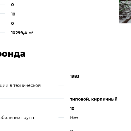
0
10
0
10299,4 м
²
фонда
1983
ции в технической
типовой, кирпичный
10
обильных групп
Нет