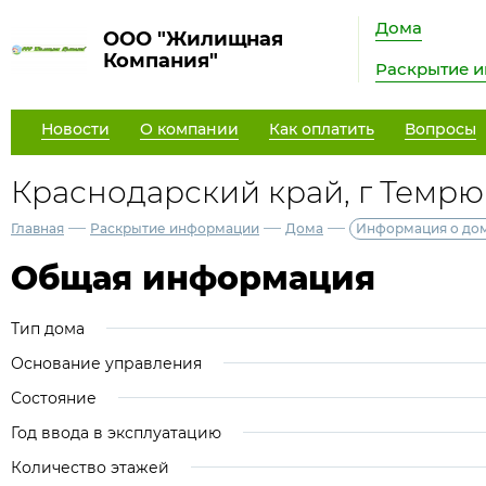
Дома
ООО "Жилищная
Компания"
Раскрытие 
Новости
О компании
Как оплатить
Вопросы
Краснодарский край, г Темрюк,
—
—
—
Главная
Раскрытие информации
Дома
Информация о до
Общая информация
Тип дома
Основание управления
Состояние
Год ввода в эксплуатацию
Количество этажей