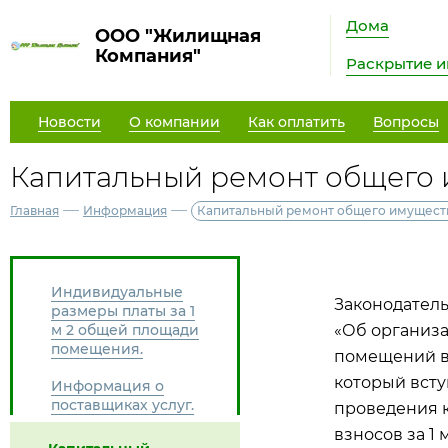
Дома
ООО "Жилищная
Компания"
Раскрытие 
Новости
О компании
Как оплатить
Вопросы
Капитальный ремонт общего 
—
—
Главная
Информация
Капитальный ремонт общего имущест
Индивидуальные
Законодатель
размеры платы за 1
м 2 общей площади
«Об организ
помещения.
помещений в 
который всту
Информация о
поставщиках услуг.
проведения 
взносов за 1