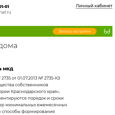
Личный кабинет
01-01
ail.ru
Запись на прием
 дома
в МКД
35 от 01.07.2013 № 2735-КЗ
щества собственников
рии Краснодарского края»,
аментируются порядок и сроки
мер минимальных ежемесячных
тся способы формирования