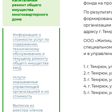
Капитальный
фонда на пр
ремонт общего
имущества
По результа
многоквартирного
формировани
дома
организации 
адресу г. Тем
Информация о
стоимости услуг по
ООО «Жилищн
содержанию,
специальном 
техническому
и в управлен
обслуживанию и
текущему ремонту
общего имущества
1. г. Темрюк, у
МКД
2. г. Темрюк, у
Услуги
3. г. Темрюк, у
оказываемые
4. г. Темрюк, 
управляющей
организацией и их
5. г. Темрюк, 
стоимость
Выписка из
реестра членов