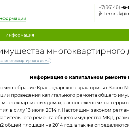
+7(86148)
-6-
jk-temruk@m
информации
Информация
имущества многоквартирного
ва многоквартирного дома
Информация о капитальном ремонте 
ным собрание Краснодарского края принят Закон № 27
ации проведения капитального ремонта общего иму
многоквартирных домах, расположенных на террито
пил в силу 13 июля 2014 г. Настоящим законом регл
капительного ремонта общего имущества МКД, раз
 м2 общей площади на 2014 год, а так же определяю