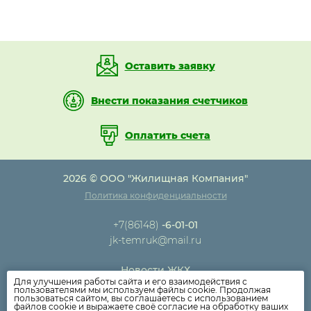
Оставить заявку
Внести показания счетчиков
Оплатить счета
2026 © ООО "Жилищная Компания"
Политика конфиденциальности
+7(86148)
-6-01-01
jk-temruk@mail.ru
Новости ЖКХ
Для улучшения работы сайта и его взаимодействия с
Новости компании
пользователями мы используем файлы cookie. Продолжая
пользоваться сайтом, вы соглашаетесь с использованием
Как оплатить
файлов cookie и выражаете своё согласие на обработку ваших