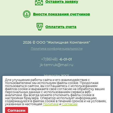
Оставить заявку
Внести показания счетчиков
Оплатить счета
2026 © ООО "Жилищная Компания"
Политика конфиденциальности
+7(86148)
-6-01-01
jk-temruk@mail.ru
Новости ЖКХ
Для улучшения работы сайта и его взаимодействия с
Новости компании
пользователями мы используем файлы cookie. Продолжая
пользоваться сайтом, вы соглашаетесь с использованием
Как оплатить
файлов cookie и выражаете своё согласие на обработку ваших
персональных данных с использованием сервиса веб-
Дома
аналитики. Вы всегда можете отключить файлы cookie в
настройках браузера. Оператор использует информацию,
Раскрытие информации
содержащуюся в файлах cookie в течение сроков и на условиях,
указанных в настоящей
Политике
и
Согласии
Вопросы
Согласен