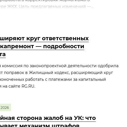
ре ЖКХ. Цель предлагаемых изменений —...
сширяют круг ответственных
а капремонт — подробности
та
 комиссия по законопроектной деятельности одобрила
кт поправок в Жилищный кодекс, расширяющий круг
номоченных работать с платежами за капитальный
 на сайте RG.RU.
2026
йная сторона жалоб на УК: что
ывает механизм штрафов