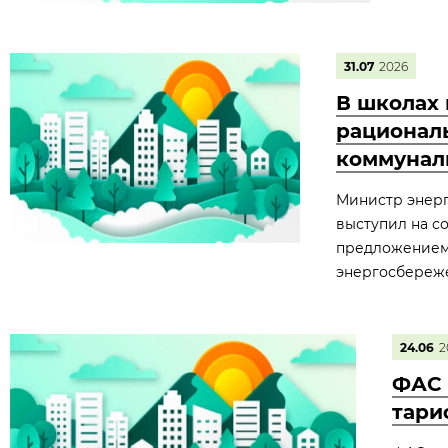
31.07
2026
В школах 
рационал
коммунал
Министр энерг
выступил на с
предложением.
энергосбереж
24.06
2
ФАС 
тари