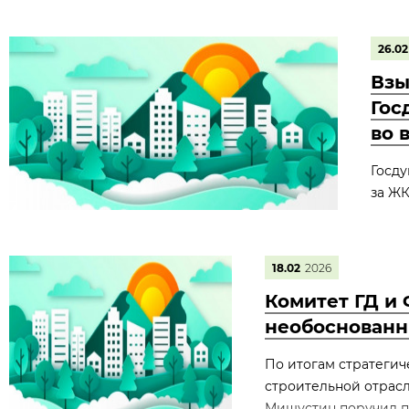
26.02
Взы
Гос
во 
Госду
за ЖК
18.02
2026
Комитет ГД и 
необоснованн
По итогам стратегич
строительной отрас
Мишустин поручил п