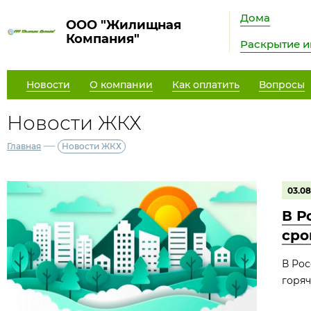
Дома
ООО "Жилищная
Компания"
Раскрытие 
Новости
О компании
Как оплатить
Вопросы
Новости ЖКХ
—
Главная
Новости ЖКХ
03.08
В Р
сро
В Рос
горяч