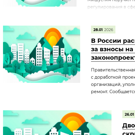
регулирования в сфе
28.01
2026
В России ра
за взносы н
законопроек
Правительственная
с доработкой прое
организаций, упол
ремонт. Сообщается
26.01
Дво
скр