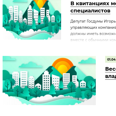
В квитанциях м
специалистов
Депутат Госдумы Игорь
управляющих компаний
должны иметь возможно
вместе с обычными комм
01.04
Вес
вла