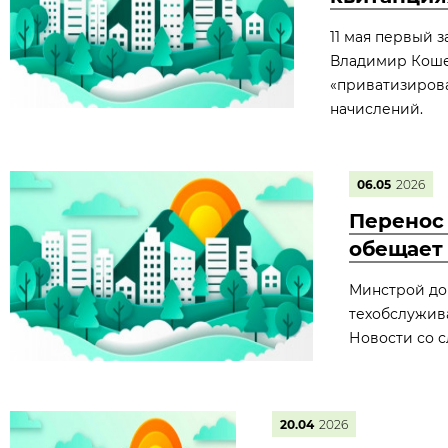
11 мая первый 
Владимир Кошел
«приватизирова
начислений.
06.05
2026
Перенос 
обещает 
Минстрой дор
техобслужив
Новости со 
20.04
2026