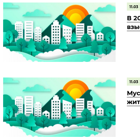
11.03
В 2
взы
11.03
Мус
жи