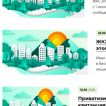
ФАС оп
с 1 июл
сообща
25.05
ЖКХ
это
Иван 
в бес
моше
12.05
2026
Приватизи
квитанция