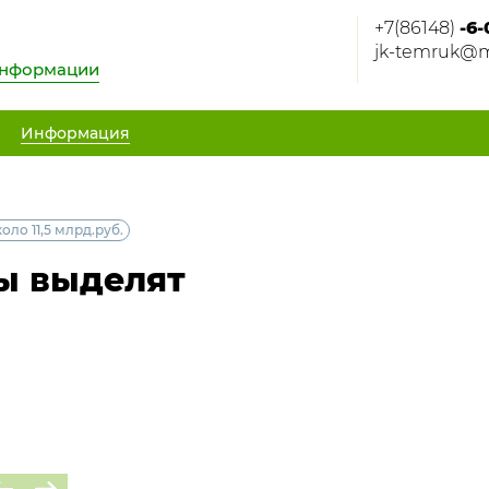
+7(86148)
-6-
jk-temruk@m
информации
Информация
ло 11,5 млрд.руб.
ы выделят