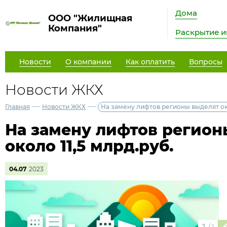
Дома
ООО "Жилищная
Компания"
Раскрытие 
Новости
О компании
Как оплатить
Вопросы
Новости ЖКХ
—
—
Главная
Новости ЖКХ
На замену лифтов регионы выделят око
На замену лифтов регион
около 11,5 млрд.руб.
04.07
2023
/
1