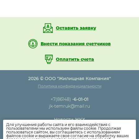
Оставить заявку
Внести показания счетчиков
Оплатить счета
2026 © ООО "Жилищная Компания"
Политика конфиденциальности
+7(86148)
-6-01-01
jk-temruk@mail.ru
Новости ЖКХ
Для улучшения работы сайта и его взаимодействия с
Новости компании
пользователями мы используем файлы cookie. Продолжая
пользоваться сайтом, вы соглашаетесь с использованием
Как оплатить
файлов cookie и выражаете своё согласие на обработку ваших