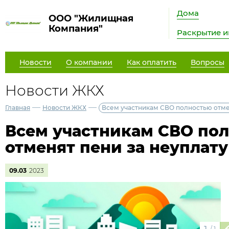
Дома
ООО "Жилищная
Компания"
Раскрытие 
Новости
О компании
Как оплатить
Вопросы
Новости ЖКХ
—
—
Главная
Новости ЖКХ
Всем участникам СВО полностью отме
Всем участникам СВО по
отменят пени за неуплат
09.03
2023
/
1