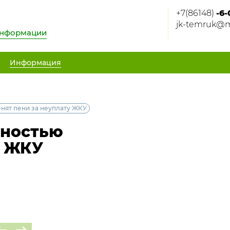
+7(86148)
-6-
jk-temruk@m
информации
Информация
нят пени за неуплату ЖКУ
лностью
у ЖКУ