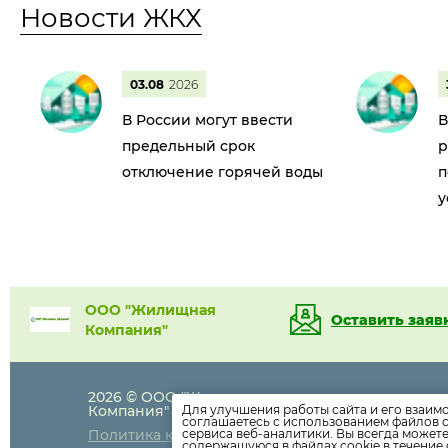
Новости ЖКХ
03.08
2026
В России могут ввести
В
предельный срок
р
отключение горячей воды
п
у
ООО "Жилищная
Оставить заяв
Компания"
2026 © ООО "Жилищная
+7(86148)
-6-
Компания"
Для улучшения работы сайта и его взаим
соглашаетесь с использованием файлов c
jk-temruk@ma
Политика конфиденциальности
сервиса веб-аналитики. Вы всегда может
содержащуюся в файлах cookie в течение 