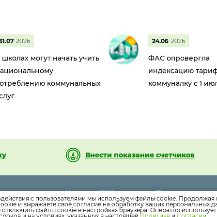
31.07
2026
24.06
2026
 школах могут начать учить
ФАС опровергла
ациональному
индексацию тариф
отреблению коммунальных
коммуналку с 1 ию
слуг
ку
Внести показания счетчиков
Новости ЖКХ
Дома
01-01
одействия с пользователями мы используем файлы cookie. Продолжая 
Новости компании
Раскрытие инф
ookie и выражаете своё согласие на обработку ваших персональных 
il.ru
е отключить файлы cookie в настройках браузера. Оператор используе
Как оплатить
Вопросы
сроков и на условиях, указанных в настоящей
Политике
и
Согласии