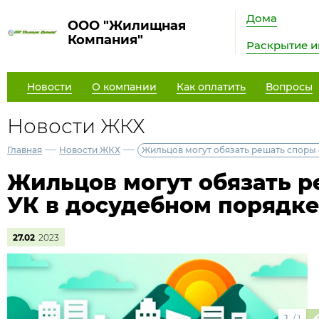
Дома
ООО "Жилищная
Компания"
Раскрытие 
Новости
О компании
Как оплатить
Вопросы
Новости ЖКХ
—
—
Главная
Новости ЖКХ
Жильцов могут обязать решать споры 
Жильцов могут обязать р
УК в досудебном порядке
27.02
2023
/
1