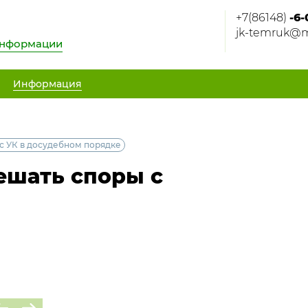
+7(86148)
-6-
jk-temruk@m
информации
Информация
с УК в досудебном порядке
ешать споры с