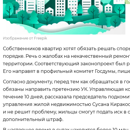
1
Изображение от Freepik
Собственников квартир хотят обязать решать сп
порядке. Речь о жалобах на некачественный ремон
территории. Соответствующий законопроект был 
Его направят в профильный комитет Госдумы, пишет
Согласно документу, перед тем как обращаться в 
обязаны направить претензию УК. Управляющая ко
течение 10 дней, рассказала председатель подком
управления жилой недвижимостью Сусана Киракосян
и не решит проблему, жильцы смогут подать иск в 
дополнительный штраф.
В настоящее время в судах находится более 10 мл