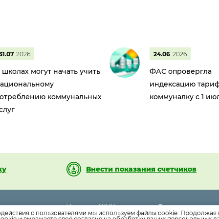
31.07
2026
24.06
2026
 школах могут начать учить
ФАС опровергла
ациональному
индексацию тариф
отреблению коммунальных
коммуналку с 1 ию
слуг
ку
Внести показания счетчиков
Новости ЖКХ
Дома
01-01
одействия с пользователями мы используем файлы cookie. Продолжая 
Новости компании
Раскрытие инф
ookie и выражаете своё согласие на обработку ваших персональных 