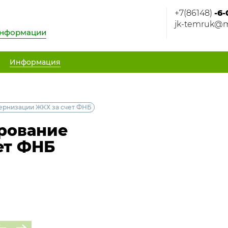
+7(86148)
-6-
jk-temruk@m
информации
Информация
ернизации ЖКХ за счет ФНБ
рование
ет ФНБ