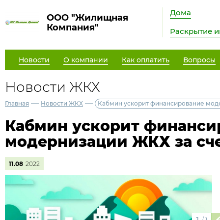
Дома
ООО "Жилищная
Компания"
Раскрытие 
Новости
О компании
Как оплатить
Вопросы
Новости ЖКХ
—
—
Главная
Новости ЖКХ
Кабмин ускорит финансирование мод
Кабмин ускорит финанси
модернизации ЖКХ за сч
11.08
2022
/
1