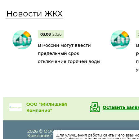
Новости ЖКХ
03.08
2026
В России могут ввести
В
предельный срок
р
отключение горячей воды
п
у
ООО "Жилищная
Оставить заяв
Компания"
2026 © ООО "Жилищная
+7(86148)
-6-
Компания"
Для улучшения работы сайта и его взаим
соглашаетесь с использованием файлов c