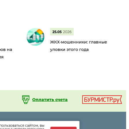
25.05
2026
ЖКХ-мошенники: главные
ов на
уловки этого года
ля
Оплатить счета
пользоваться сайтом, вы
ормации
данных с использованием