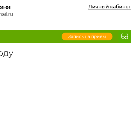
Личный кабинет
01-01
ail.ru
Запись на прием
оду