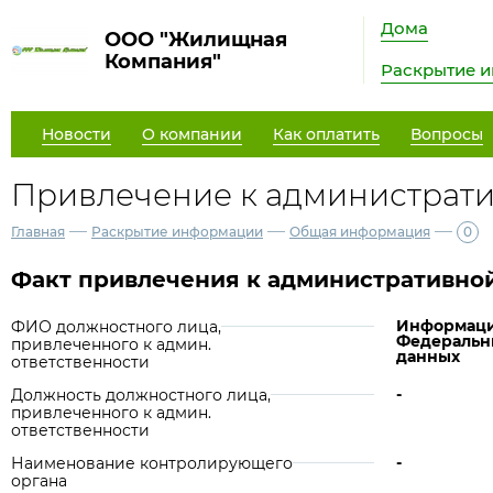
Дома
ООО "Жилищная
Компания"
Раскрытие 
Новости
О компании
Как оплатить
Вопросы
Привлечение к административ
—
—
—
Главная
Раскрытие информации
Общая информация
0
Факт привлечения к административной
Информация
ФИО должностного лица,
Федеральны
привлеченного к админ.
данных
ответственности
-
Должность должностного лица,
привлеченного к админ.
ответственности
-
Наименование контролирующего
органа